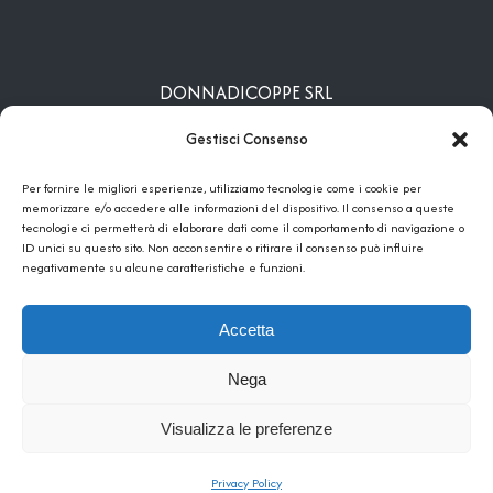
DONNADICOPPE SRL
Viale Nunzio Nasi, 109 – 91024 Gibellina (TP)
Gestisci Consenso
SEDE OPERATIVA
Per fornire le migliori esperienze, utilizziamo tecnologie come i cookie per
C.da Salinella, snc - 91024 Gibellina (TP)
memorizzare e/o accedere alle informazioni del dispositivo. Il consenso a queste
tecnologie ci permetterà di elaborare dati come il comportamento di navigazione o
+39 0924 69286 // +39 377 360 1436
ID unici su questo sito. Non acconsentire o ritirare il consenso può influire
negativamente su alcune caratteristiche e funzioni.
donnadicoppesrl@pec.it
Accetta
Nega
DONNADICOPPE © 2025 - P.IVA 02027210810 - CAP. SOCIALE €
12.600,00 I.V. – REGISTRO IMPRESE DI TRAPANI – N. REA 140254 –
Visualizza le preferenze
SOCIETÀ NON IN LIQUIDAZIONE, N. 2 SOCI |
Privacy Policy
|
Powered by
Clickoso
Privacy Policy