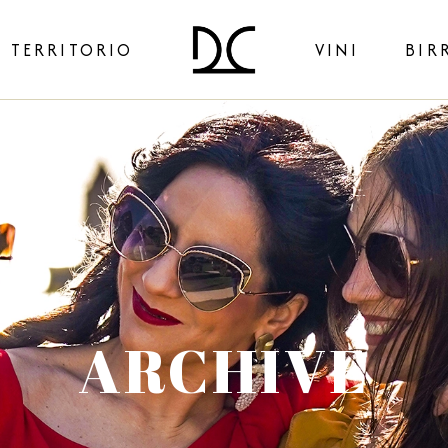
TERRITORIO
VINI
BIR
Picciotto
Omu
Nativo
Sanu
Ilare
ARCHIVE
Spumanti