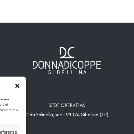
re e/o
SEDE OPERATIVA
erà di
cconsentire o
C.da Salinella, snc - 91024 Gibellina (TP)
referenze