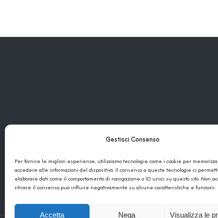
Gestisci Consenso
Per fornire le migliori esperienze, utilizziamo tecnologie come i cookie per memorizza
DONNADICOPPE SRL
accedere alle informazioni del dispositivo. Il consenso a queste tecnologie ci permett
elaborare dati come il comportamento di navigazione o ID unici su questo sito. Non a
Viale Nunzio Nasi, 109 – 91024 Gibellina (TP)
ritirare il consenso può influire negativamente su alcune caratteristiche e funzioni.
Accetta
Nega
Visualizza le p