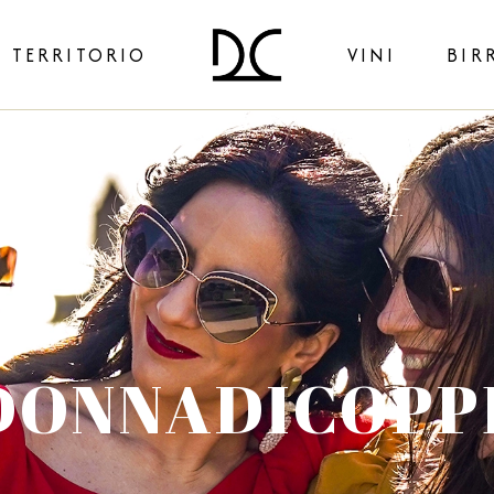
TERRITORIO
VINI
BIR
Picciotto
Omu
Nativo
Sanu
Ilare
DONNADICOPP
Spumanti