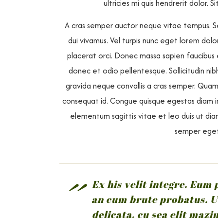
ultricies mi quis hendrerit dolor.
A cras semper auctor neque vitae tempus. Se
dui vivamus. Vel turpis nunc eget lorem dolo
placerat orci. Donec massa sapien faucibus
donec et odio pellentesque. Sollicitudin nibh
gravida neque convallis a cras semper. Qua
consequat id. Congue quisque egestas diam in 
elementum sagittis vitae et leo duis ut dia
semper eget 
Ex his velit integre. Eum
an cum brute probatus. U
delicata, cu sea elit maz