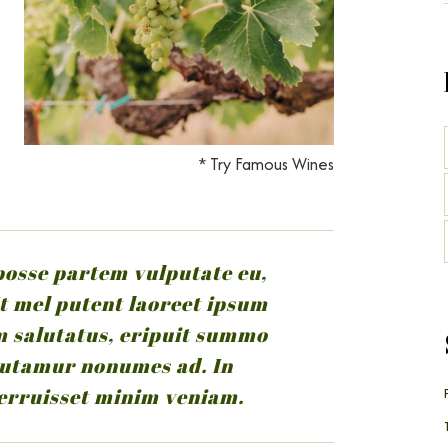
* Try Famous Wines
 posse partem vulputate eu,
t mel putent laoreet ipsum
im salutatus, eripuit summo
 utamur nonumes ad. In
erruisset minim veniam.