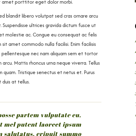
 Sit amet porttitor eget dolor morbi.
d blandit libero volutpat sed cras ornare arcu
r. Suspendisse ultrices gravida dictum fusce ut
 et molestie ac. Congue eu consequat ac felis
 sit amet commodo nulla facilisi. Enim facilisis
m pellentesque nec nam aliquam sem et tortor
arcu. Mattis rhoncus urna neque viverra. Tellus
m quam. Tristique senectus et netus et. Purus
duis at tellus.
 posse partem vulputate eu,
t mel putent laoreet ipsum
im salutatus, eripuit summo