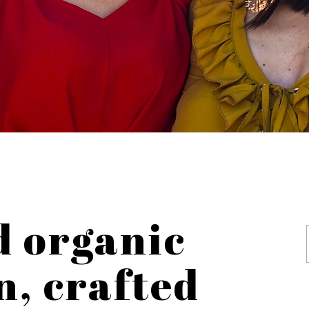
d organic
n, crafted