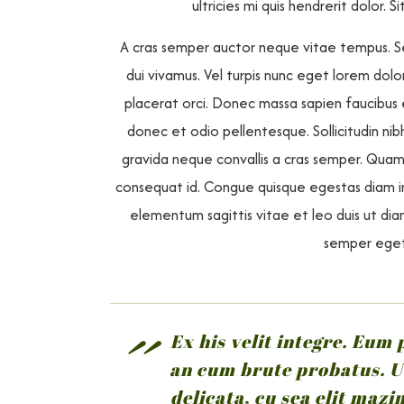
ultricies mi quis hendrerit dolor.
A cras semper auctor neque vitae tempus. Se
dui vivamus. Vel turpis nunc eget lorem dolo
placerat orci. Donec massa sapien faucibus
donec et odio pellentesque. Sollicitudin nibh
gravida neque convallis a cras semper. Qua
consequat id. Congue quisque egestas diam in 
elementum sagittis vitae et leo duis ut dia
semper eget 
Ex his velit integre. Eum
an cum brute probatus. U
delicata, cu sea elit maz