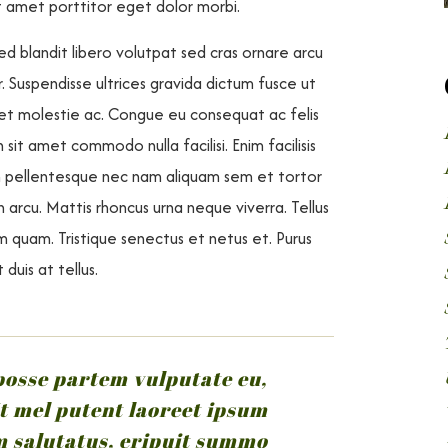
 Sit amet porttitor eget dolor morbi.
d blandit libero volutpat sed cras ornare arcu
r. Suspendisse ultrices gravida dictum fusce ut
 et molestie ac. Congue eu consequat ac felis
 sit amet commodo nulla facilisi. Enim facilisis
m pellentesque nec nam aliquam sem et tortor
arcu. Mattis rhoncus urna neque viverra. Tellus
m quam. Tristique senectus et netus et. Purus
duis at tellus.
 posse partem vulputate eu,
t mel putent laoreet ipsum
im salutatus, eripuit summo