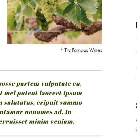
* Try Famous Wines
 posse partem vulputate eu,
t mel putent laoreet ipsum
im salutatus, eripuit summo
 utamur nonumes ad. In
erruisset minim veniam.