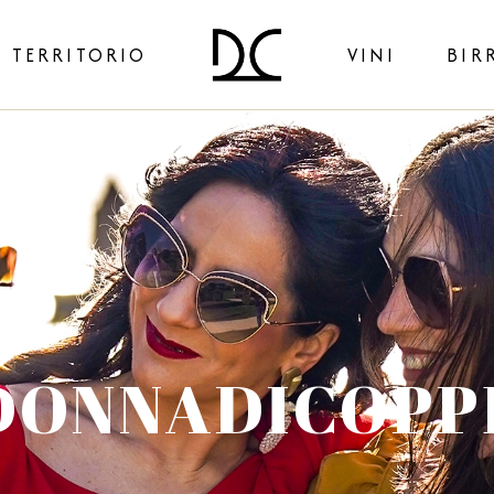
TERRITORIO
VINI
BIR
Picciotto
Omu
Nativo
Sanu
Ilare
DONNADICOPP
Spumanti