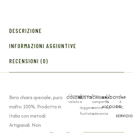
DESCRIZIONE
INFORMAZIONI AGGIUNTIVE
RECENSIONI (0)
Chiaro
Pieno
Fine,
5,2
4-
Birra chiara speciale, puro
COLORE
GUSTO
SCHIUMA
GRADO
TEMP.
velato
e
compatta
%
6
malto 100%. Prodotta in
ALCOLICO
DI
leggermente
e
Vol
°C
fruttato
aderente
Italia con metodi
SERVIZIO
Artigianali. Non