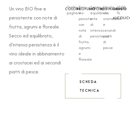
Giallo
Fine
Secco,
Ideale
12.00
Un vino BIO fine e
COLORE
PROFUMO
SAPORE
ABBINAMENTI
GRADO
paglierino
e
equilibrato
con
%
persistente con note di
ALCOLI
persistente
e
crostacei
Vol
con
di
e
frutta, agrumi e floreale.
note
intensa
secondi
Secco ed equilibrato,
di
persistenza
piatti
frutta,
di
d’intensa persistenza è il
agrumi
pesce
vino ideale in abbinamento
e
floreale
ai crostacei ed ai secondi
piatti di pesce.
SCHEDA
TECNICA